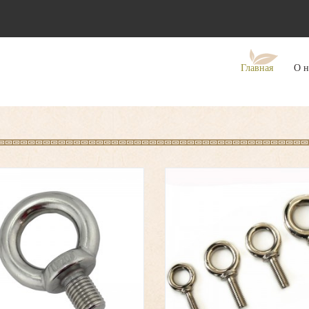
Главная
О н