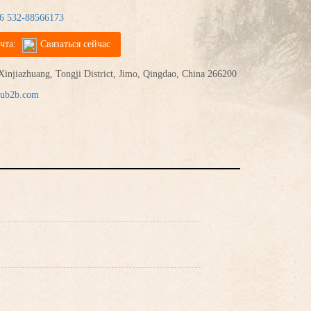
6 532-88566173
чта:
Связаться сейчас
njiazhuang, Tongji District, Jimo, Qingdao, China 266200
rub2b.com