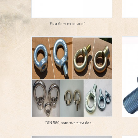
Рым-болт из кованой ...
DIN 580, кованые рым-бол...